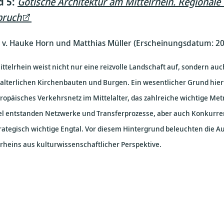
d 5:
Gotische Architektur am Mittelrhein. Regionale
pruch
. v. Hauke Horn und Matthias Müller (Erscheinungsdatum: 2
ittelrhein weist nicht nur eine reizvolle Landschaft auf, sondern 
lalterlichen Kirchenbauten und Burgen. Ein wesentlicher Grund hier
uropäisches Verkehrsnetz im Mittelalter, das zahlreiche wichtige M
l entstanden Netzwerke und Transferprozesse, aber auch Konkurren
rategisch wichtige Engtal. Vor diesem Hintergrund beleuchten die Au
lrheins aus kulturwissenschaftlicher Perspektive.