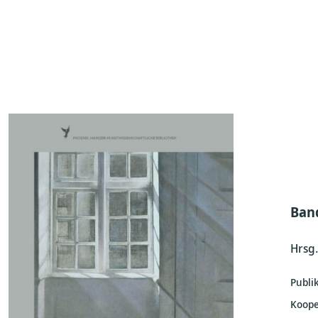
Ban
Hrsg
Publi
Koope