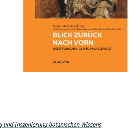
e
g und Inszenierung botanischen Wissens