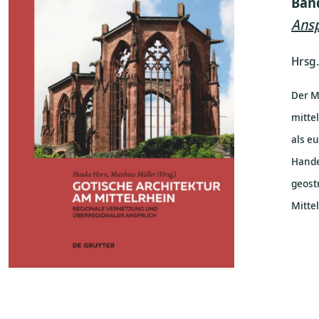
Ban
Ans
Hrsg
Der M
mitte
als e
Hande
geost
Mitte